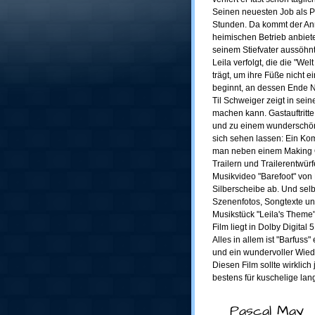
Seinen neuesten Job als Pu
Stunden. Da kommt der Anru
heimischen Betrieb anbiete
seinem Stiefvater aussöhnt
Leila verfolgt, die die "W
trägt, um ihre Füße nicht 
beginnt, an dessen Ende Nic
Til Schweiger zeigt in sei
machen kann. Gastauftritt
und zu einem wunderschöne
sich sehen lassen: Ein Ko
man neben einem Making O
Trailern und Trailerentwür
Musikvideo "Barefoot" von 
Silberscheibe ab. Und selb
Szenenfotos, Songtexte u
Musikstück "Leila's Theme
Film liegt in Dolby Digital 5
Alles in allem ist "Barfus
und ein wundervoller Wiede
Diesen Film sollte wirklic
bestens für kuschelige la
Pascal May