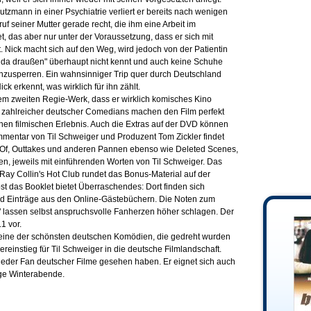
tzmann in einer Psychiatrie verliert er bereits nach wenigen
f seiner Mutter gerade recht, die ihm eine Arbeit im
t, das aber nur unter der Voraussetzung, dass er sich mit
. Nick macht sich auf den Weg, wird jedoch von der Patientin
elt da draußen" überhaupt nicht kennt und auch keine Schuhe
einzusperren. Ein wahnsinniger Trip quer durch Deutschland
k erkennt, was wirklich für ihn zählt.
nem zweiten Regie-Werk, dass er wirklich komisches Kino
e zahlreicher deutscher Comedians machen den Film perfekt
n filmischen Erlebnis. Auch die Extras auf der DVD können
mmentar von Til Schweiger und Produzent Tom Zickler findet
f, Outtakes und anderen Pannen ebenso wie Deleted Scenes,
fen, jeweils mit einführenden Worten von Til Schweiger. Das
Ray Collin's Hot Club rundet das Bonus-Material auf der
st das Booklet bietet Überraschendes: Dort finden sich
nd Einträge aus den Online-Gästebüchern. Die Noten zum
" lassen selbst anspruchsvolle Fanherzen höher schlagen. Der
.1 vor.
s" eine der schönsten deutschen Komödien, die gedreht wurden
reinstieg für Til Schweiger in die deutsche Filmlandschaft.
h jeder Fan deutscher Filme gesehen haben. Er eignet sich auch
nge Winterabende.