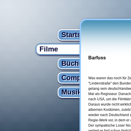
Startseite
Filme
Barfuss
Bücher
Computer
Was waren das noch für Zei
"Lindenstraße" den Bundes
gelang sein deutschlandwei
Musik
Mal als Regisseur. Danach
nach USA, um die Filmfabr
Daraus wurde nicht wirklich
albernen Kostümen, zuletzt
wieder nach Deutschland zu
Regie-Werk vor, in dem er
Der sympatische Loser Nic
verliert er fast schon tägl