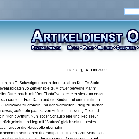
Dienstag, 16. Juni 2009
ten, als Til Schweiger noch in der deutschen Kult-TV-Serie
wehrsoldaten Jo Zenker spielte. Mit "Der bewegte Mann"
ter Durchbruch, mit "Der Eisbär" versuchte er sich zum ersten
 schnappte er Frau Dana und die Kinder und ging mit ihnen
ik Hollywood zu erobern und den weltweiten Erfolg zu suchen.
 etwas, außer ein paar kurzen Auftritten mit wenig Text und
 in "König Arthur". Nun ist der Schauspieler und Regisseur
rück gekehrt und legt mit "Barfuss" gleich sein neuestes
 auch wieder die Hauptrolle übernahm.
k bekommt sein Leben überhaupt nicht in den Griff: Seine Jobs
ich, weil er sich immer wieder mit seinen Vorgesetzten anlegt.