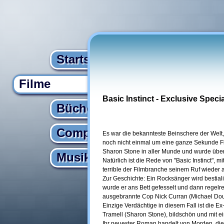
Startseite
Filme
Basic Instinct - Exclusive Specia
Bücher
Computer
Es war die bekannteste Beinschere der Welt,
noch nicht einmal um eine ganze Sekunde F
Sharon Stone in aller Munde und wurde über 
Musik
Natürlich ist die Rede von "Basic Instinct",
terrible der Filmbranche seinem Ruf wieder 
Zur Geschichte: Ein Rocksänger wird bestia
wurde er ans Bett gefesselt und dann regelre
ausgebrannte Cop Nick Curran (Michael Doug
Einzige Verdächtige in diesem Fall ist die E
Tramell (Sharon Stone), bildschön und mit e
Ihr neuester Roman handelt von Morden, die