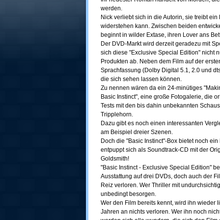
werden.
Nick verliebt sich in die Autorin, sie treibt ei
widerstehen kann. Zwischen beiden entwickel
beginnt in wilder Extase, ihren Lover ans Bett
Der DVD-Markt wird derzeit geradezu mit Spe
sich diese "Exclusive Special Edition" nich
Produkten ab. Neben dem Film auf der erste
Sprachfassung (Dolby Digital 5.1, 2.0 und dt
die sich sehen lassen können.
Zu nennen wären da ein 24-minütiges "Makin
Basic Instinct", eine große Fotogalerie, die 
Tests mit den bis dahin unbekannten Schau
Tripplehorn.
Dazu gibt es noch einen interessanten Verg
am Beispiel dreier Szenen.
Doch die "Basic Instinct"-Box bietet noch ei
entpuppt sich als Soundtrack-CD mit der Ori
Goldsmith!
"Basic Instinct - Exclusive Special Edition" 
Ausstattung auf drei DVDs, doch auch der Fil
Reiz verloren. Wer Thriller mit undurchsicht
unbedingt besorgen.
Wer den Film bereits kennt, wird ihn wieder 
Jahren an nichts verloren. Wer ihn noch nicht