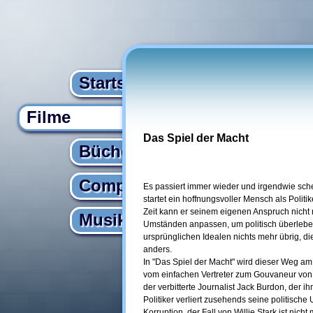
Startseite
Filme
Das Spiel der Macht
Bücher
Computer
Es passiert immer wieder und irgendwie sche
startet ein hoffnungsvoller Mensch als Politik
Zeit kann er seinem eigenen Anspruch nicht
Musik
Umständen anpassen, um politisch überleben
ursprünglichen Idealen nichts mehr übrig, die
anders.
In "Das Spiel der Macht" wird dieser Weg am 
vom einfachen Vertreter zum Gouvaneur von L
der verbitterte Journalist Jack Burdon, der i
Politiker verliert zusehends seine politisch
Korruption, der Fall von Willie Stark ist nicht