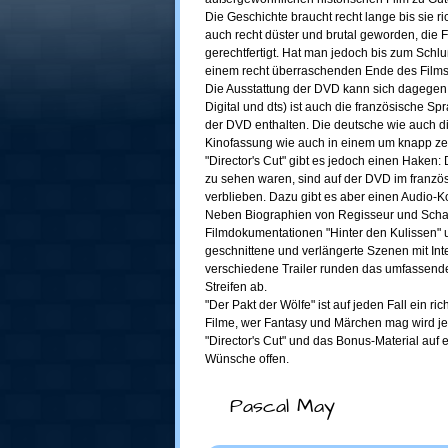
Die Geschichte braucht recht lange bis sie r
auch recht düster und brutal geworden, die F
gerechtfertigt. Hat man jedoch bis zum Schlu
einem recht überraschenden Ende des Films
Die Ausstattung der DVD kann sich dagegen
Digital und dts) ist auch die französische Sp
der DVD enthalten. Die deutsche wie auch die
Kinofassung wie auch in einem um knapp zeh
"Director's Cut" gibt es jedoch einen Haken:
zu sehen waren, sind auf der DVD im französ
verblieben. Dazu gibt es aber einen Audio-
Neben Biographien von Regisseur und Schau
Filmdokumentationen "Hinter den Kulissen" 
geschnittene und verlängerte Szenen mit Int
verschiedene Trailer runden das umfassende
Streifen ab.
"Der Pakt der Wölfe" ist auf jeden Fall ein r
Filme, wer Fantasy und Märchen mag wird j
"Director's Cut" und das Bonus-Material au
Wünsche offen.
Pascal May