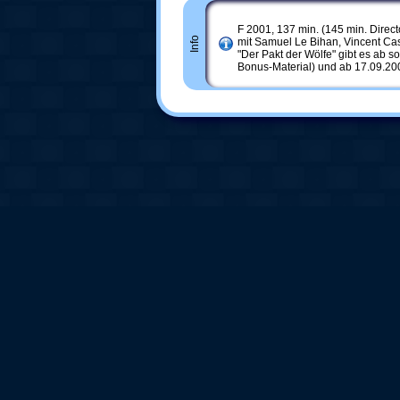
F 2001, 137 min. (145 min. Direct
Info
mit Samuel Le Bihan, Vincent Ca
"Der Pakt der Wölfe" gibt es ab so
Bonus-Material) und ab 17.09.200