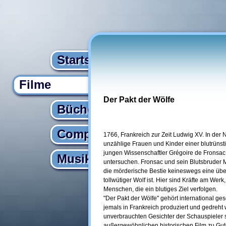
Startseite
Filme
Der Pakt der Wölfe
Bücher
Computer
1766, Frankreich zur Zeit Ludwig XV. In der
unzählige Frauen und Kinder einer blutrünst
jungen Wissenschaftler Grégoire de Fronsac 
Musik
untersuchen. Fronsac und sein Blutsbruder Ma
die mörderische Bestie keineswegs eine über
tollwütiger Wolf ist. Hier sind Kräfte am We
Menschen, die ein blutiges Ziel verfolgen.
"Der Pakt der Wölfe" gehört international ge
jemals in Frankreich produziert und gedreh
unverbrauchten Gesichter der Schauspieler
außergewöhnlichen historischen Film zu Gut