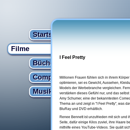
Startseite
Filme
I Feel Pretty
Bücher
Computer
Millionen Frauen fühlen sich in ihrem Körper
optimieren, sei es Gewicht, Aussehen, Kleidun
Models der Werbebranche vergleichen. Fern
Musik
verstärken dieses Gefühl nur, und das selbs
Amy Schumer, eine der bekanntesten Comed
Thema an und zeigt in "I Feel Pretty", was dav
BluRay und DVD erhältlich.
Renee Bennett ist unzufrieden mit sich und 
Seite, dafür einige Kilos zuviel, ihre Haare 
mithilfe eines YouTube-Videos. Sie quält sic