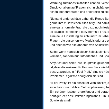
Werbung zumindest mithalten können. Versc
Druck vor allem auf Frauen, sich nicht hänge
schön, begehrenswert und erfolgreich zu sei
Niemand anderes hätte daher die Renee Ben
gerne ihre zusätzlichen Kilos zeigt und damit
eine ganz normale Frau, die dazu noch riesi
so ist auch Renee eine ganz normale Frau, di
eine neue Einstellung zu sich und zum Leben
Frauen, die aussehen wie Models oder als so
und ebenso wie alle anderen von Selbstzwei
Selbst wenn man sich dieser Selbstoptimierun
kommen, sondern nur Zufriedenheit und Sp
Amy Schumer spielt ihre Hauptrolle gewohnt "
ist, dass die weiteren Rollen von Stars wie
besetzt wurden. In "I Feel Pretty" sind sie 
Problemen, egal wie erfolgreich sie sind.
"I Feel Pretty" ist ein absoluter Wohlfühlfilm
zwar bevor sie mit ihrer Selbstoptimierung b
Ein schöner, lustiger, ergreifender und gera
heutigen Zeit des Optimierungswahns. Ein Fi
So wie sie sind!