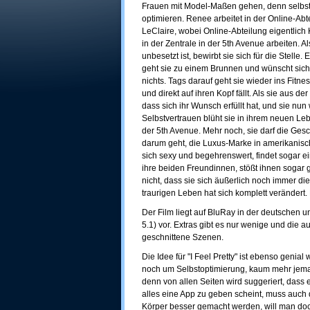
Frauen mit Model-Maßen gehen, denn selbst 
optimieren. Renee arbeitet in der Online-Abt
LeClaire, wobei Online-Abteilung eigentlich K
in der Zentrale in der 5th Avenue arbeiten. Al
unbesetzt ist, bewirbt sie sich für die Stelle.
geht sie zu einem Brunnen und wünscht sic
nichts. Tags darauf geht sie wieder ins Fitn
und direkt auf ihren Kopf fällt. Als sie aus d
dass sich ihr Wunsch erfüllt hat, und sie nun 
Selbstvertrauen blüht sie in ihrem neuen Le
der 5th Avenue. Mehr noch, sie darf die Gesc
darum geht, die Luxus-Marke in amerikanisch
sich sexy und begehrenswert, findet sogar e
ihre beiden Freundinnen, stößt ihnen sogar g
nicht, dass sie sich äußerlich noch immer die 
traurigen Leben hat sich komplett verändert.
Der Film liegt auf BluRay in der deutschen
5.1) vor. Extras gibt es nur wenige und die a
geschnittene Szenen.
Die Idee für "I Feel Pretty" ist ebenso genial 
noch um Selbstoptimierung, kaum mehr jeman
denn von allen Seiten wird suggeriert, dass e
alles eine App zu geben scheint, muss auch
Körper besser gemacht werden, will man do