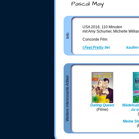
Pascal May
USA 2018, 110 Minuten
mit Amy Schumer, Michelle Willi
Info
Concorde Film
I Feel Pretty
bei
Amazon
kaufen
Weitere interessante Artikel
Dating Queen
Mädelsab
(Filme)
zu s
Meine St
(