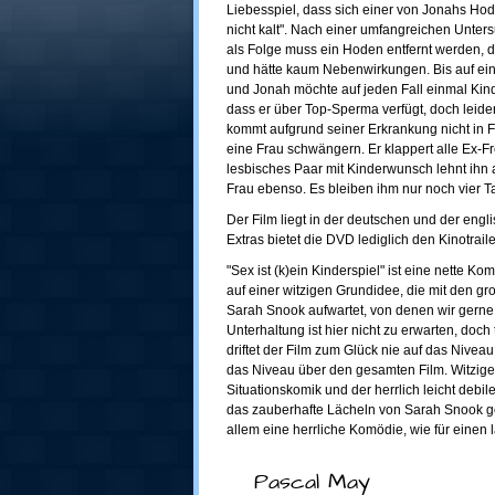
Liebesspiel, dass sich einer von Jonahs Hode
nicht kalt". Nach einer umfangreichen Unter
als Folge muss ein Hoden entfernt werden, 
und hätte kaum Nebenwirkungen. Bis auf ein
und Jonah möchte auf jeden Fall einmal Kind
dass er über Top-Sperma verfügt, doch leider 
kommt aufgrund seiner Erkrankung nicht in F
eine Frau schwängern. Er klappert alle Ex-F
lesbisches Paar mit Kinderwunsch lehnt ihn
Frau ebenso. Es bleiben ihm nur noch vier T
Der Film liegt in der deutschen und der engli
Extras bietet die DVD lediglich den Kinotrai
"Sex ist (k)ein Kinderspiel" ist eine nette 
auf einer witzigen Grundidee, die mit den g
Sarah Snook aufwartet, von denen wir gerne
Unterhaltung ist hier nicht zu erwarten, doch
driftet der Film zum Glück nie auf das Nive
das Niveau über den gesamten Film. Witzige 
Situationskomik und der herrlich leicht deb
das zauberhafte Lächeln von Sarah Snook ge
allem eine herrliche Komödie, wie für ein
Pascal May