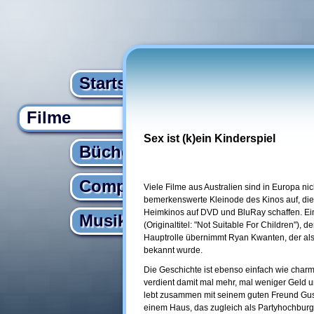
Startseite
Filme
Sex ist (k)ein Kinderspiel
Bücher
Computer
Viele Filme aus Australien sind in Europa n
bemerkenswerte Kleinode des Kinos auf, die
Heimkinos auf DVD und BluRay schaffen. Ein Be
Musik
(Originaltitel: "Not Suitable For Children"), 
Hauptrolle übernimmt Ryan Kwanten, der als 
bekannt wurde.
Die Geschichte ist ebenso einfach wie charman
verdient damit mal mehr, mal weniger Geld u
lebt zusammen mit seinem guten Freund Gus
einem Haus, das zugleich als Partyhochburg