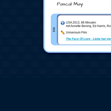
Pascal May
USA 2013, 88 Minuten
mit Annette Bening, Ed Harris, Ro
Info
Universum Film
The Face Of Love - Liebe hat vie