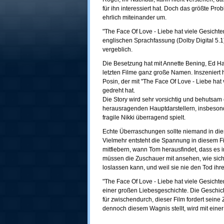
für ihn interessiert hat. Doch das größte Pro
ehrlich miteinander um.
"The Face Of Love - Liebe hat viele Gesichte
englischen Sprachfassung (Dolby Digital 5.1)
vergeblich.
Die Besetzung hat mit Annette Bening, Ed Ha
letzten Filme ganz große Namen. Inszeniert h
Posin, der mit "The Face Of Love - Liebe hat 
gedreht hat.
Die Story wird sehr vorsichtig und behutsam 
herausragenden Hauptdarstellern, insbesond
fragile Nikki überragend spielt.
Echte Überraschungen sollte niemand in die
Vielmehr entsteht die Spannung in diesem F
mitfiebern, wann Tom herausfindet, dass es 
müssen die Zuschauer mit ansehen, wie sich N
loslassen kann, und weil sie nie den Tod ih
"The Face Of Love - Liebe hat viele Gesichte
einer großen Liebesgeschichte. Die Geschicht
für zwischendurch, dieser Film fordert seine 
dennoch diesem Wagnis stellt, wird mit eine