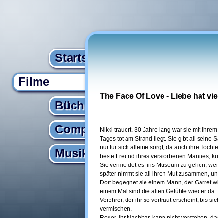
Startseite
Filme
The Face Of Love - Liebe hat vie
Bücher
Computer
Nikki trauert. 30 Jahre lang war sie mit ihrem
Tages tot am Strand liegt. Sie gibt all sein
nur für sich alleine sorgt, da auch ihre Toch
Musik
beste Freund ihres verstorbenen Mannes, kü
Sie vermeidet es, ins Museum zu gehen, weil 
später nimmt sie all ihren Mut zusammen, 
Dort begegnet sie einem Mann, der Garret wi
einem Mal sind die alten Gefühle wieder da. 
Verehrer, der ihr so vertraut erscheint, bis 
vermischen.
Roger, ihr Nachbar, kann nicht verstehen, da