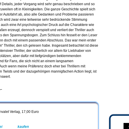
auf Details, jeder Vorgang wird sehr genau beschrieben und so
zuweilen oft in Kleinigkeiten. Die ganze Geschichte spielt sich
 Autofahrt ab, also alle Gedanken und Probleme passieren
h wird zwar eine teilweise sehr bedrückende Stimmung
auch eine Art psychologischer Druck auf die Charaktere wie
en erzeugt, dennoch verspielt und verliert der Thriller auch
was den Spannungsbogen. Zum Schluss hin fesselt er den Leser
nn doch mit einem passenden Abschluss. Das war mein erster
Thriller, den ich gelesen habe. Insgesamt betrachtet ist diese
ntensiver Thriller, der sicherlich vor allem für Liebhaber von
ätzen, aber dafür mit tiefgründigen beklemmenden
und für Fans, die sich nicht an einem langsamen
uch wenn meine Präferenz doch eher bei Thrillern mit
Twists und der dazugehörigen mannigfachen Action liegt, ist
nswert.
r
nvalet Verlag, 17,00 Euro
ei
Amazon
kaufen