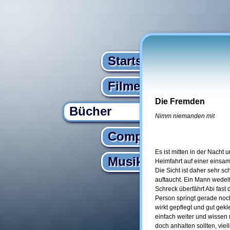
Startseite
Filme
Die Fremden
Bücher
Nimm niemanden mit
Computer
Es ist mitten in der Nacht
Musik
Heimfahrt auf einer einsam
Die Sicht ist daher sehr sch
auftaucht. Ein Mann wedelt
Schreck überfährt Abi fas
Person springt gerade noch
wirkt gepflegt und gut gekl
einfach weiter und wissen n
doch anhalten sollten, viell