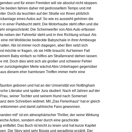
irgendwo und für einen Fremden will sie absolut nicht stoppen.
 Die beiden fahren daher mit gedrosseltem Tempo und mit
er. Doch da leuchten auf der Straße vor Ihnen plötzlich
ickanlage eines Autos auf. So wie es aussieht gehören die
r in einer Parkbucht steht. Die Motorhaube steht offen und die
sehr eingeschränkt. Die Scheinwerfer von Abis Auto erfassen
 die neben der Fahrertür steht und in ihre Richtung schaut. Als
u eine mit Wolldecke bedeckte Babyschale in ihrer Armbeuge
nhalten. Abi ist immer noch dagegen, aber Ben setzt sich
st möchte er fragen, ob sie Hilfe braucht. Auf keinen Fall
 einem Baby einfach so hilflos am Straßenrand stehen lassen.
e mit. Doch dies wird sich als großer und schwerer Fehler
eder zurückgelegten Meile wächst Abis Unbehagen gegenüber
 aus diesem eher harmlosen Treffen immer mehr eine
aunton geboren und hat an der Universität von Nottingham
he Literatur und später Jura studiert. Nach elf Jahren auf der
ner Frau, seiner Tochter und seinem Hund nach Somerset
ganz dem Schreiben widmet. Mit „Das Ferienhaus“ hat er gleich
ste erklommen und damit zahlreiche Fans gewonnen.
den mit“ ist ein atmosphärischer Thriller, der seine Wirkung
eiche Action, sondern eher durch eine geschickte
entfaltet. Das Buch ist leicht zu lesen und hat kurze Kapitel
en. Die Story wird sehr flüssig und geradlinig erzählt. Der