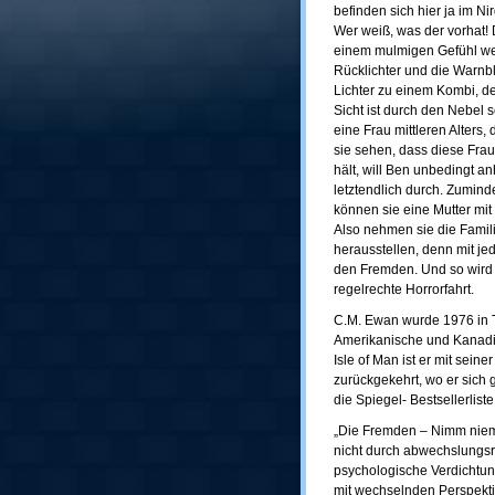
befinden sich hier ja im N
Wer weiß, was der vorhat!
einem mulmigen Gefühl weit
Rücklichter und die Warnbl
Lichter zu einem Kombi, de
Sicht ist durch den Nebel 
eine Frau mittleren Alters,
sie sehen, dass diese Fra
hält, will Ben unbedingt a
letztendlich durch. Zuminde
können sie eine Mutter mit
Also nehmen sie die Famili
herausstellen, denn mit j
den Fremden. Und so wird
regelrechte Horrorfahrt.
C.M. Ewan wurde 1976 in T
Amerikanische und Kanadisc
Isle of Man ist er mit sei
zurückgekehrt, wo er sich 
die Spiegel- Bestsellerli
„Die Fremden – Nimm nieman
nicht durch abwechslungsr
psychologische Verdichtung 
mit wechselnden Perspektiv