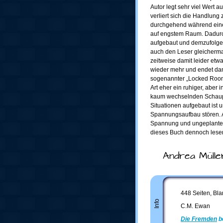
Autor legt sehr viel Wert 
verliert sich die Handlung 
durchgehend während einer
auf engstem Raum. Dadurc
aufgebaut und demzufolge 
auch den Leser gleichermaß
zeitweise damit leider et
wieder mehr und endet da
sogenannter „Locked Room“ 
Art eher ein ruhiger, aber i
kaum wechselnden Schaupl
Situationen aufgebaut ist 
Spannungsaufbau stören. A
Spannung und ungeplanten 
dieses Buch dennoch lese
Andrea Mülle
448 Seiten, Bla
Info
C.M. Ewan
Die Fremden
b