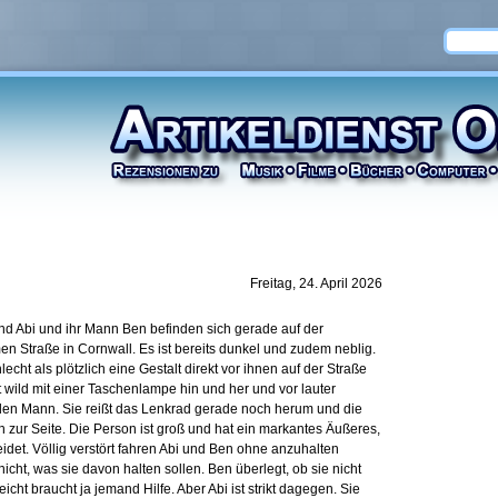
Freitag, 24. April 2026
 und Abi und ihr Mann Ben befinden sich gerade auf der
en Straße in Cornwall. Es ist bereits dunkel und zudem neblig.
lecht als plötzlich eine Gestalt direkt vor ihnen auf der Straße
 wild mit einer Taschenlampe hin und her und vor lauter
t den Mann. Sie reißt das Lenkrad gerade noch herum und die
 zur Seite. Die Person ist groß und hat ein markantes Äußeres,
eidet. Völlig verstört fahren Abi und Ben ohne anzuhalten
icht, was sie davon halten sollen. Ben überlegt, ob sie nicht
eicht braucht ja jemand Hilfe. Aber Abi ist strikt dagegen. Sie