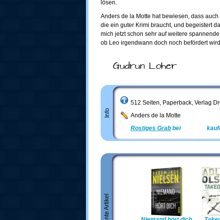
lösen.
Anders de la Motte hat bewiesen, dass auch
die ein guter Krimi braucht, und begeistert 
mich jetzt schon sehr auf weitere spannend
ob Leo irgendwann doch noch befördert wird
Gudrun Loher
512 Seiten, Paperback, Verlag D
Info
Anders de la Motte
Rostiges Grab
bei
Amazon
kauf
Niemand hört dich
Take