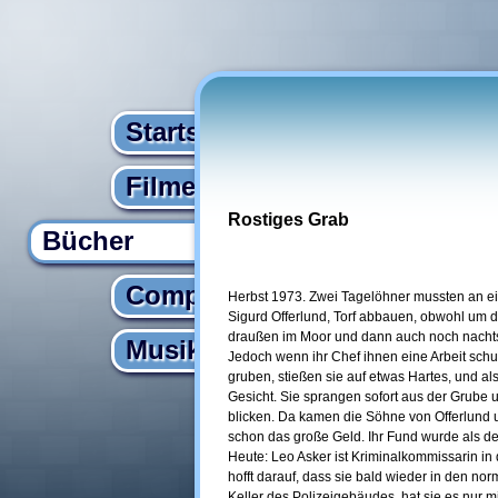
Startseite
Filme
Rostiges Grab
Bücher
Computer
Herbst 1973. Zwei Tagelöhner mussten an ein
Sigurd Offerlund, Torf abbauen, obwohl um di
draußen im Moor und dann auch noch nachts
Musik
Jedoch wenn ihr Chef ihnen eine Arbeit schu
gruben, stießen sie auf etwas Hartes, und als
Gesicht. Sie sprangen sofort aus der Grube u
blicken. Da kamen die Söhne von Offerlund u
schon das große Geld. Ihr Fund wurde als 
Heute: Leo Asker ist Kriminalkommissarin in d
hofft darauf, dass sie bald wieder in den no
Keller des Polizeigebäudes, hat sie es nur m