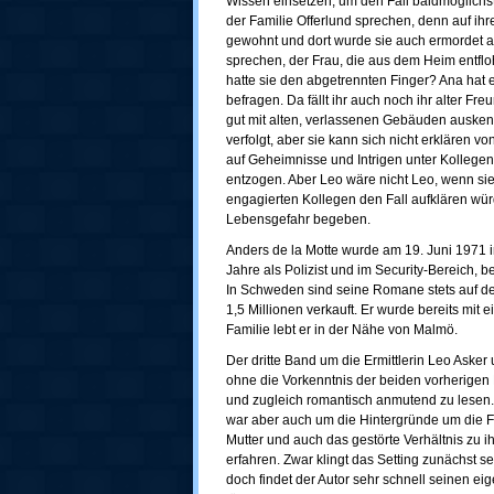
Wissen einsetzen, um den Fall baldmöglichst
der Familie Offerlund sprechen, denn auf i
gewohnt und dort wurde sie auch ermordet 
sprechen, der Frau, die aus dem Heim entflo
hatte sie den abgetrennten Finger? Ana hat ei
befragen. Da fällt ihr auch noch ihr alter Fr
gut mit alten, verlassenen Gebäuden auskenn
verfolgt, aber sie kann sich nicht erklären 
auf Geheimnisse und Intrigen unter Kollegen 
entzogen. Aber Leo wäre nicht Leo, wenn sie 
engagierten Kollegen den Fall aufklären würd
Lebensgefahr begeben.
Anders de la Motte wurde am 19. Juni 1971 
Jahre als Polizist und im Security-Bereich,
In Schweden sind seine Romane stets auf de
1,5 Millionen verkauft. Er wurde bereits mit 
Familie lebt er in der Nähe von Malmö.
Der dritte Band um die Ermittlerin Leo Asker
ohne die Vorkenntnis der beiden vorherigen
und zugleich romantisch anmutend zu lesen. I
war aber auch um die Hintergründe um die Fre
Mutter und auch das gestörte Verhältnis zu 
erfahren. Zwar klingt das Setting zunächst 
doch findet der Autor sehr schnell seinen ei