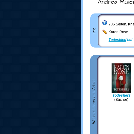
Andrea Mülle
736 Seiten, Kna
Info
Karen Rose
Todeskind
bei
Weitere interessante Artikel
Todesherz
(Bücher)