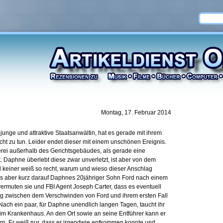
Montag, 17. Februar 2014
nge und attraktive Staatsanwältin, hat es gerade mit ihrem
icht zu tun. Leider endet dieser mit einem unschönen Ereignis.
rei außerhalb des Gerichtsgebäudes, als gerade eine
t. Daphne überlebt diese zwar unverletzt, ist aber von dem
nd keiner weiß so recht, warum und wieso dieser Anschlag
ls aber kurz darauf Daphnes 20jähriger Sohn Ford nach einem
vermuten sie und FBI Agent Joseph Carter, dass es eventuell
zwischen dem Verschwinden von Ford und ihrem ersten Fall
Nach ein paar, für Daphne unendlich langen Tagen, taucht ihr
im Krankenhaus. An den Ort sowie an seine Entführer kann er
nern. Er weiß nur, dass er irgendwie entkommen konnte und