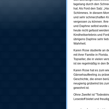
tagelang durch den Schnee g
hat. Als Ford den Satz: „Ha
Schlimmes. In diesem Momen
und sehr schmerzhaften Ki
vergessen zu können. Ihre
und Daphne selbst wurde a
heute nicht gefasst werde
Kindheitserlebnis und Ford
übrigens Daphne sehr lieb
Wahrheit.
Karen Rose studierte an de
mit ihrer Familie in Florid
Topseller, die in vielen v
ist sie regelmäßig in den Be
Karen Rose hat es zum wied
Gänsehautfeeling zu präse
Geschichte, die einen berüh
neugierig grübelnd bis zu
gewohnt ist.
Ohne Zweifel ist "Todeskind
Lesestoff bietet und freudi