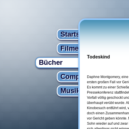
Startseite
Filme
Todeskind
Bücher
Computer
Daphne Montgomery, eine ju
ersten großen Fall vor Ger
Es kommt zu einer Schieße
Musik
Pressekonferenz stattfinde
Vorfall völlig geschockt u
überhaupt verübt wurde. A
Kinobesuch entführt wird, 
doch einen Zusammenhang 
vor Gericht geben könnte. 
Sohn wieder auf und zwar 
sich allerdings nicht erin