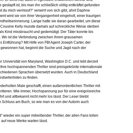
estapft ist, bis man ihn schließlich völlig entkräftet gefunden
st du mich vermisst?“ verwirrt von sich gibt, ahnt Daphne
t wird sie von ihrer Vergangenheit eingeholt, einer traurigen
ndheitserinnerung. Lange hatte sie daran gearbeitet, um diese
 Cousine Kelly musste damals auf schreckliche Weise sterben
ls Kind missbraucht und gedemütigt. Der Täter konnte bis
n. Wo ist die Verbindung zwischen ihrem grausamen
s Entführung? Mit Hilfe von FBI Agent Joseph Carter, der
 gewonnen hat, beginnt die Suche und Jagd nach der
r Universität von Maryland, Washington D.C. und lebt derzeit
a. Ihre hochspannenden Thriller sind preisgekrönte internationale
erschiedenen Sprachen übersetzt wurden. Auch in Deutschland
stsellerlisten zu finden.
erholten Male geschafft, einen außerordentlichen Thriller mit
ntieren. Wie immer, Hochspannung pur für eine ereignisreiche
rt und altbekannt nicht mehr los lässt. Der Leser bleibt
m Schluss am Buch, so wie man es von der Autorin auch
" wieder ein super mitreißender Thriller, der allen Fans tollen
g auf neue Werke warten lässt.