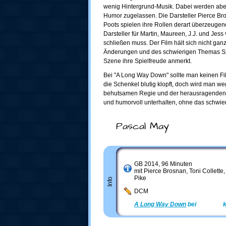
wenig Hintergrund-Musik. Dabei werden aber
Humor zugelassen. Die Darsteller Pierce Bro
Poots spielen ihre Rollen derart überzeuge
Darsteller für Martin, Maureen, J.J. und Jess 
schließen muss. Der Film hält sich nicht gan
Änderungen und des schwierigen Themas Spa
Szene ihre Spielfreude anmerkt.
Bei "A Long Way Down" sollte man keinen Fi
die Schenkel blutig klopft, doch wird man w
behutsamen Regie und der herausragenden 
und humorvoll unterhalten, ohne das schwie
Pascal May
GB 2014, 96 Minuten
mit Pierce Brosnan, Toni Collett
Pike
Info
DCM
A Long Way Down
bei
Amazon
k