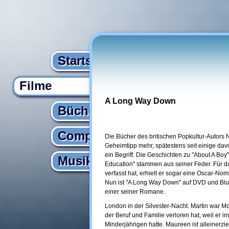
Startseite
Filme
A Long Way Down
Bücher
Computer
Die Bücher des britischen Popkultur-Autors 
Geheimtipp mehr, spätestens seit einige davo
ein Begriff. Die Geschichten zu "About A Boy",
Musik
Education" stammen aus seiner Feder. Für da
verfasst hat, erhielt er sogar eine Oscar-Nom
Nun ist "A Long Way Down" auf DVD und Blu
einer seiner Romane.
London in der Silvester-Nacht. Martin war M
der Beruf und Familie verloren hat, weil er 
Minderjährigen hatte. Maureen ist alleinerz