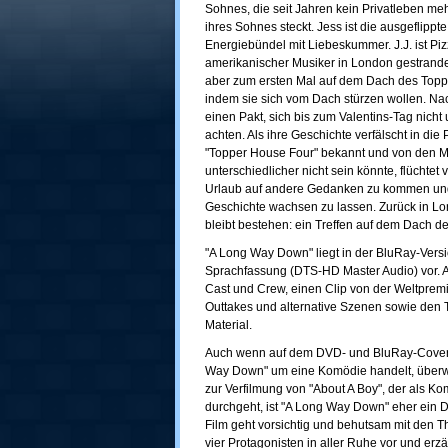
Sohnes, die seit Jahren kein Privatleben mehr
ihres Sohnes steckt. Jess ist die ausgeflippt
Energiebündel mit Liebeskummer. J.J. ist Piz
amerikanischer Musiker in London gestrandet
aber zum ersten Mal auf dem Dach des Top
indem sie sich vom Dach stürzen wollen. Na
einen Pakt, sich bis zum Valentins-Tag nich
achten. Als ihre Geschichte verfälscht in die
"Topper House Four" bekannt und von den Me
unterschiedlicher nicht sein könnte, flüchtet 
Urlaub auf andere Gedanken zu kommen und 
Geschichte wachsen zu lassen. Zurück in Lon
bleibt bestehen: ein Treffen auf dem Dach 
"A Long Way Down" liegt in der BluRay-Vers
Sprachfassung (DTS-HD Master Audio) vor. An
Cast und Crew, einen Clip von der Weltprem
Outtakes und alternative Szenen sowie den T
Material.
Auch wenn auf dem DVD- und BluRay-Cover a
Way Down" um eine Komödie handelt, überwie
zur Verfilmung von "About A Boy", der als 
durchgeht, ist "A Long Way Down" eher ein
Film geht vorsichtig und behutsam mit den T
vier Protagonisten in aller Ruhe vor und erz