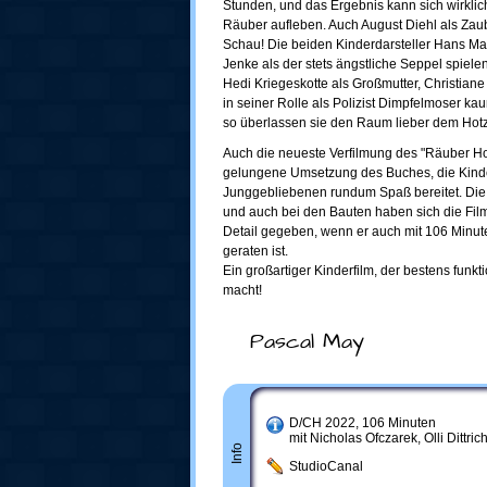
Stunden, und das Ergebnis kann sich wirkli
Räuber aufleben. Auch August Diehl als Zaub
Schau! Die beiden Kinderdarsteller Hans Ma
Jenke als der stets ängstliche Seppel spiel
Hedi Kriegeskotte als Großmutter, Christiane 
in seiner Rolle als Polizist Dimpfelmoser ka
so überlassen sie den Raum lieber dem Hot
Auch die neueste Verfilmung des "Räuber Hot
gelungene Umsetzung des Buches, die Kinde
Junggebliebenen rundum Spaß bereitet. Die 
und auch bei den Bauten haben sich die Fil
Detail gegeben, wenn er auch mit 106 Minute
geraten ist.
Ein großartiger Kinderfilm, der bestens funkt
macht!
Pascal May
D/CH 2022, 106 Minuten
mit Nicholas Ofczarek, Olli Dittric
Info
StudioCanal