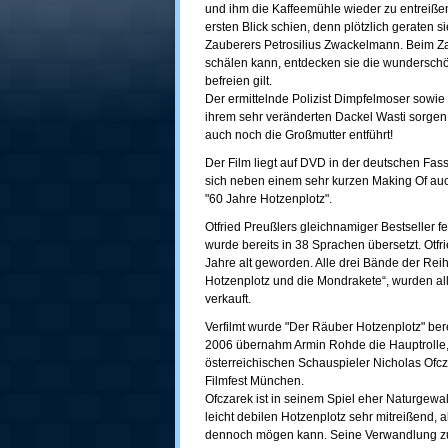
und ihm die Kaffeemühle wieder zu entreißen.
ersten Blick schien, denn plötzlich geraten
Zauberers Petrosilius Zwackelmann. Beim Zaub
schälen kann, entdecken sie die wunderschön
befreien gilt.
Der ermittelnde Polizist Dimpfelmoser sowie
ihrem sehr veränderten Dackel Wasti sorgen
auch noch die Großmutter entführt!
Der Film liegt auf DVD in der deutschen Fas
sich neben einem sehr kurzen Making Of auch
"60 Jahre Hotzenplotz".
Otfried Preußlers gleichnamiger Bestseller f
wurde bereits in 38 Sprachen übersetzt. Otfr
Jahre alt geworden. Alle drei Bände der Re
Hotzenplotz und die Mondrakete“, wurden all
verkauft.
Verfilmt wurde "Der Räuber Hotzenplotz" berei
2006 übernahm Armin Rohde die Hauptrolle, u
österreichischen Schauspieler Nicholas Ofcz
Filmfest München.
Ofczarek ist in seinem Spiel eher Naturgewal
leicht debilen Hotzenplotz sehr mitreißend,
dennoch mögen kann. Seine Verwandlung zu