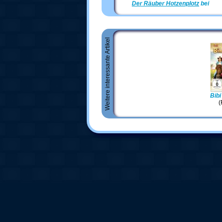
Der Räuber Hotzenplotz
bei
Am
Weitere interessante Artikel
Bibi
(