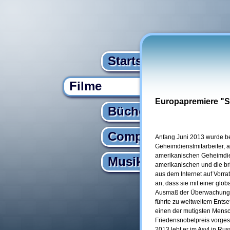
Startseite
Filme
Europapremiere "
Bücher
Computer
Anfang Juni 2013 wurde b
Geheimdienstmitarbeiter, 
amerikanischen Geheimdiens
Musik
amerikanischen und die b
aus dem Internet auf Vor
an, dass sie mit einer gl
Ausmaß der Überwachung ze
führte zu weltweitem Ents
einen der mutigsten Mensch
Friedensnobelpreis vorges
2013 lebt er im Asyl in Rus