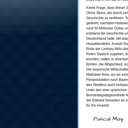
Keine Frage, dass dieser St
Oliver Stone, der durch za
Geschichte zu verfilmen. 
gedreht, nachdem Hollywoo
rund 50 Millionen Dollar 
entstand die Geschichte u
Deutschland hatte. Mit da
Hauptdarsteller Joseph Gor
Rolle der Lindsey Mills üb
Roten Teppich zugaben, d
konnten, hatten in divers
führten, die Möglichkeit, si
Die bayerische Wirtschafts
Mathäser-Kino, wo sie sich 
Filmproduktion nach Bayer
des Streifens auch Hollyw
Unter den eher spärlichen
Bundestagsabgeordnete Han
der Edward Snowden an ein
für ihn einsetzt.
Pascal May