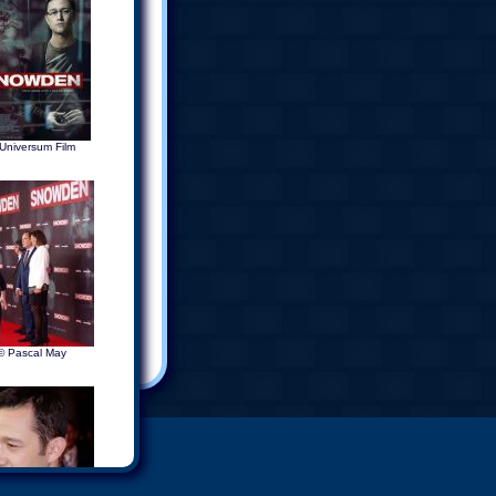
Universum Film
© Pascal May