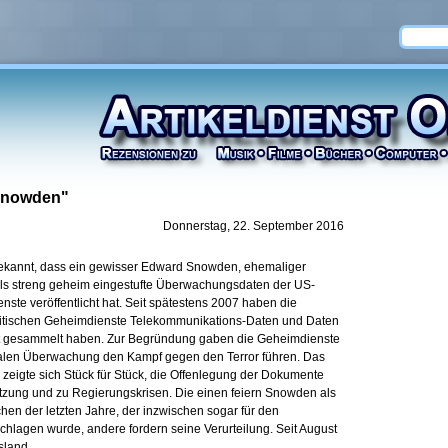
Snowden"
Donnerstag, 22. September 2016
ekannt, dass ein gewisser Edward Snowden, ehemaliger
als streng geheim eingestufte Überwachungsdaten der US-
te veröffentlicht hat. Seit spätestens 2007 haben die
ritischen Geheimdienste Telekommunikations-Daten und Daten
rat gesammelt haben. Zur Begründung gaben die Geheimdienste
obalen Überwachung den Kampf gegen den Terror führen. Das
igte sich Stück für Stück, die Offenlegung der Dokumente
etzung und zu Regierungskrisen. Die einen feiern Snowden als
en der letzten Jahre, der inzwischen sogar für den
chlagen wurde, andere fordern seine Verurteilung. Seit August
sland.