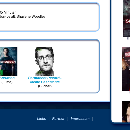
35 Minuten
don-Levitt, Shailene Woodley
© 
Snowden
Permanent Record -
(Filme)
Meine Geschichte
(Bücher)
Links
|
Partner
|
Impressum
|