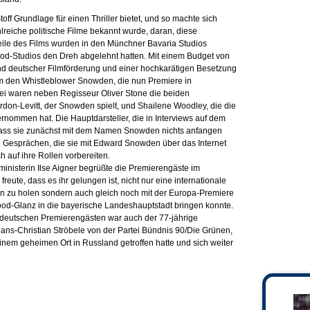
off Grundlage für einen Thriller bietet, und so machte sich
hlreiche politische Filme bekannt wurde, daran, diese
Teile des Films wurden in den Münchner Bavaria Studios
d-Studios den Dreh abgelehnt hatten. Mit einem Budget von
und deutscher Filmförderung und einer hochkarätigen Besetzung
m den Whistleblower Snowden, die nun Premiere in
bei waren neben Regisseur Oliver Stone die beiden
don-Levitt, der Snowden spielt, und Shailene Woodley, die die
ernommen hat. Die Hauptdarsteller, die in Interviews auf dem
ass sie zunächst mit dem Namen Snowden nichts anfangen
en Gesprächen, die sie mit Edward Snowden über das Internet
ch auf ihre Rollen vorbereiten.
ministerin Ilse Aigner begrüßte die Premierengäste im
freute, dass es ihr gelungen ist, nicht nur eine internationale
n zu holen sondern auch gleich noch mit der Europa-Premiere
ood-Glanz in die bayerische Landeshauptstadt bringen konnte.
 deutschen Premierengästen war auch der 77-jährige
s-Christian Ströbele von der Partei Bündnis 90/Die Grünen,
em geheimen Ort in Russland getroffen hatte und sich weiter