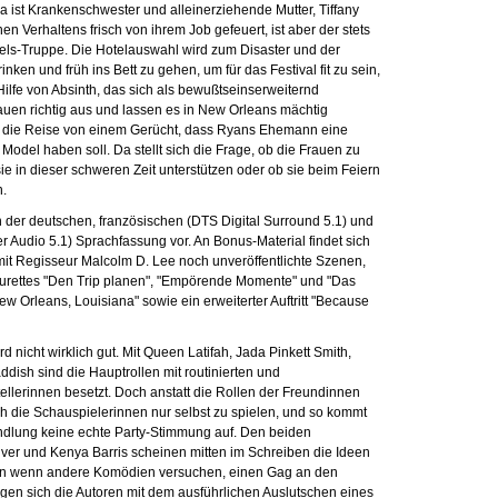
a ist Krankenschwester und alleinerziehende Mutter, Tiffany
 Verhaltens frisch von ihrem Job gefeuert, ist aber der stets
dels-Truppe. Die Hotelauswahl wird zum Disaster und der
inken und früh ins Bett zu gehen, um für das Festival fit zu sein,
 Hilfe von Absinth, das sich als bewußtseinserweiternd
rauen richtig aus und lassen es in New Orleans mächtig
d die Reise von einem Gerücht, dass Ryans Ehemann eine
Model haben soll. Da stellt sich die Frage, ob die Frauen zu
sie in dieser schweren Zeit unterstützen oder ob sie beim Feiern
n.
in der deutschen, französischen (DTS Digital Surround 5.1) und
 Audio 5.1) Sprachfassung vor. An Bonus-Material findet sich
t Regisseur Malcolm D. Lee noch unveröffentlichte Szenen,
turettes "Den Trip planen", "Empörende Momente" und "Das
ew Orleans, Louisiana" sowie ein erweiterter Auftritt "Because
rd nicht wirklich gut. Mit Queen Latifah, Jada Pinkett Smith,
ddish sind die Hauptrollen mit routinierten und
llerinnen besetzt. Doch anstatt die Rollen der Freundinnen
 die Schauspielerinnen nur selbst zu spielen, und so kommt
andlung keine echte Party-Stimmung auf. Den beiden
ver und Kenya Barris scheinen mitten im Schreiben die Ideen
n wenn andere Komödien versuchen, einen Gag an den
gen sich die Autoren mit dem ausführlichen Auslutschen eines