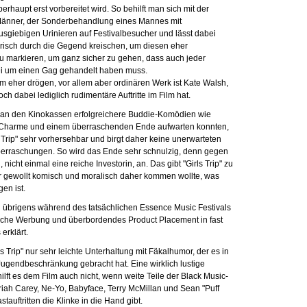
rhaupt erst vorbereitet wird. So behilft man sich mit der
r Männer, der Sonderbehandlung eines Mannes mit
iebigen Urinieren auf Festivalbesucher und lässt dabei
erisch durch die Gegend kreischen, um diesen eher
u markieren, um ganz sicher zu gehen, dass auch jeder
bei um einen Gag gehandelt haben muss.
em eher drögen, vor allem aber ordinären Werk ist Kate Walsh,
och dabei lediglich rudimentäre Auftritte im Film hat.
an den Kinokassen erfolgreichere Buddie-Komödien wie
, Charme und einem überraschenden Ende aufwarten konnten,
s Trip" sehr vorhersehbar und birgt daher keine unerwarteten
rraschungen. So wird das Ende sehr schnulzig, denn gegen
icht einmal eine reiche Investorin, an. Das gibt "Girls Trip" zu
r gewollt komisch und moralisch daher kommen wollte, was
en ist.
n übrigens während des tatsächlichen Essence Music Festivals
iche Werbung und überbordendes Product Placement in fast
erklärt.
s Trip" nur sehr leichte Unterhaltung mit Fäkalhumor, der es in
Jugendbeschränkung gebracht hat. Eine wirklich lustige
lft es dem Film auch nicht, wenn weite Teile der Black Music-
iah Carey, Ne-Yo, Babyface, Terry McMillan und Sean "Puff
auftritten die Klinke in die Hand gibt.