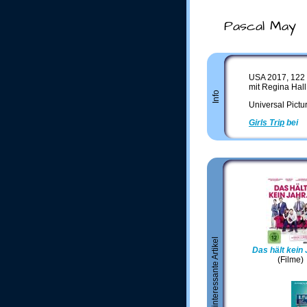
Pascal May
USA 2017, 122
mit Regina Hall
Info
Universal Pict
Girls Trip
bei
A
Weitere interessante Artikel
Das hält kein J
(Filme)