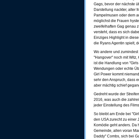
Gags, bevor der nächste übe
Darstellung nackter, alte
Pampelmusen oder dem ausg
möglichst die Frauen hyst
zweifelhaften Gag genau z
versteht, dass es sich da
Einziges Highlight in dies
die Ryans Agentin spielt, d
Wo andere und zumindest 
"Hangover" noch mit Witz
ist die Handlung von "Girl
Wendungen oder echte Übe
Girl Power kommt niemand, n
sehr den Anspruch, dass e
aber mächtig schief gegang
Gedreht wurde der Streife
2016, was auch die zahlre
jeder Einstellung des Films 
So bleibt am Ende bei "Girl
den USA zurecht zu einer 
Komödie geht anders. Da hi
Gemeinde, allen voran Mar
Daddy" Combs, sich bei Gast