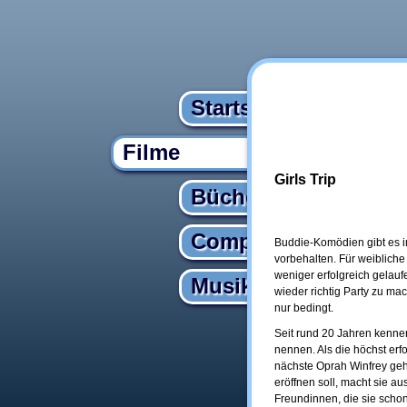
Startseite
Filme
Girls Trip
Bücher
Computer
Buddie-Komödien gibt es i
vorbehalten. Für weibliche
weniger erfolgreich gelaufe
Musik
wieder richtig Party zu ma
nur bedingt.
Seit rund 20 Jahren kennen
nennen. Als die höchst erfo
nächste Oprah Winfrey geh
eröffnen soll, macht sie a
Freundinnen, die sie schon