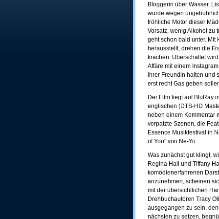
Bloggerin über Wasser, Lis
wurde wegen ungebührlichen
fröhliche Motor dieser Mä
Vorsatz, wenig Alkohol zu tr
geht schon bald unter. Mit
herausstellt, drehen die F
krachen. Überschattet wir
Affäre mit einem Instagram 
ihrer Freundin halten und 
erst recht Gas geben solle
Der Film liegt auf BluRay 
englischen (DTS-HD Master
neben einem Kommentar mi
verpatzte Szenen, die Fea
Essence Musikfestival in N
of You" von Ne-Yo.
Was zunächst gut klingt, wi
Regina Hall und Tiffany Ha
komödienerfahrenen Darste
anzunehmen, scheinen sich
mit der übersichtlichen H
Drehbuchautoren Tracy Oli
ausgegangen zu sein, den
nächsten zu setzen, begnü