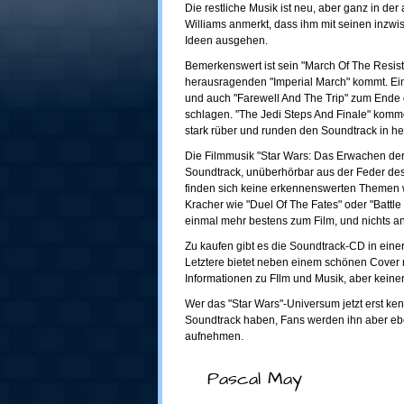
Die restliche Musik ist neu, aber ganz in de
Williams anmerkt, dass ihm mit seinen inzwi
Ideen ausgehen.
Bemerkenswert ist sein "March Of The Resist
herausragenden "Imperial March" kommt. Ein 
und auch "Farewell And The Trip" zum Ende 
schlagen. "The Jedi Steps And Finale" kom
stark rüber und runden den Soundtrack in h
Die Filmmusik "Star Wars: Das Erwachen der 
Soundtrack, unüberhörbar aus der Feder des
finden sich keine erkennenswerten Themen w
Kracher wie "Duel Of The Fates" oder "Battle
einmal mehr bestens zum Film, und nichts an
Zu kaufen gibt es die Soundtrack-CD in eine
Letztere bietet neben einem schönen Cover 
Informationen zu FIlm und Musik, aber keine
Wer das "Star Wars"-Universum jetzt erst ke
Soundtrack haben, Fans werden ihn aber eb
aufnehmen.
Pascal May