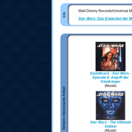
Walt Disney Records/Universal M
Info
Star Wars: Das Erwachen der M
Soundtrack - Star Wars -
Episode II: Angriff der
Klonkrieger
(Musik)
Weitere interessante Artikel
Star Wars - The Ultimate
Edition
(Musik)