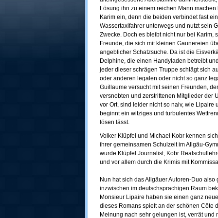
Lösung ihn zu einem reichen Mann machen k
Karim ein, denn die beiden verbindet fast e
Wassertaxifahrer unterwegs und nutzt sein Ge
Zwecke. Doch es bleibt nicht nur bei Karim,
Freunde, die sich mit kleinen Gaunereien ü
angeblicher Schatzsuche. Da ist die Eisverk
Delphine, die einen Handyladen betreibt und
jeder dieser schrägen Truppe schlägt sich a
oder anderen legalen oder nicht so ganz leg
Guillaume versucht mit seinen Freunden, d
versnobten und zerstrittenen Mitglieder der 
vor Ort, sind leider nicht so naiv, wie Lipa
beginnt ein witziges und turbulentes Wettren
lösen lässt.
Volker Klüpfel und Michael Kobr kennen sich s
ihrer gemeinsamen Schulzeit im Allgäu-Gy
wurde Klüpfel Journalist, Kobr Realschullehr
und vor allem durch die Krimis mit Kommissar
Nun hat sich das Allgäuer Autoren-Duo also 
inzwischen im deutschsprachigen Raum bekann
Monsieur Lipaire haben sie einen ganz neu
dieses Romans spielt an der schönen Côte d
Meinung nach sehr gelungen ist, verrät und 