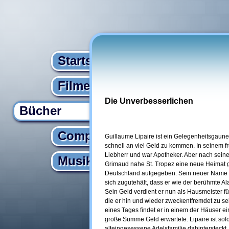
Startseite
Filme
Die Unverbesserlichen
Bücher
Computer
Guillaume Lipaire ist ein Gelegenheitsgaun
schnell an viel Geld zu kommen. In seinem 
Liebherr und war Apotheker. Aber nach seine
Musik
Grimaud nahe St. Tropez eine neue Heimat g
Deutschland aufgegeben. Sein neuer Name pa
sich zugutehält, dass er wie der berühmte Al
Sein Geld verdient er nun als Hausmeister fü
die er hin und wieder zweckentfremdet zu se
eines Tages findet er in einem der Häuser e
große Summe Geld erwartete. Lipaire ist sof
alteingesessene Adelsfamilie dahintersteckt