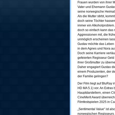
Frauen wurden von ihrer M
Vater und Ehemann Gustav 
seine norwegische Heimat g
Als die Mutter stirbt, kom
doch seine Töchter hassen 
immer ein Alkoholproblem.
doch so einfach kann das 
Aggressionen mit, die frü
unmöglich erscheinen lass
Gustav möchte das Leben s
in dem Agnes und Nora auf
Doch seine Karriere verläuf
gefeierten Regisseur Geld f
ihrer Großmutter zu übern
Daher engagiert Gustav di
einem Produzenten, der den
der Familie gelingen?
Der Film liegt auf BluRay
HD MA 5.1) vor. An Extras 
Hauptdarstellern, einen Cl
CineMerit Award überreich
Filmfestspielen 2025 in C
„Sentimental Value“ ist al
norwegischen Regisseurs J