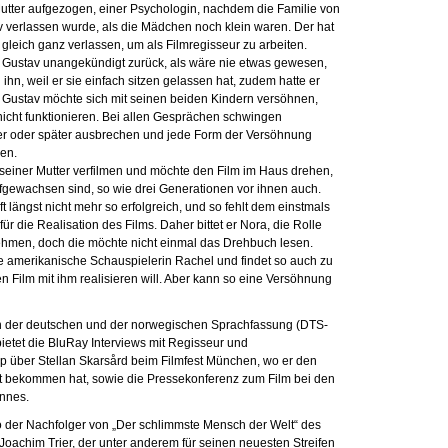
utter aufgezogen, einer Psychologin, nachdem die Familie von
verlassen wurde, als die Mädchen noch klein waren. Der hat
leich ganz verlassen, um als Filmregisseur zu arbeiten.
mt Gustav unangekündigt zurück, als wäre nie etwas gewesen,
ihn, weil er sie einfach sitzen gelassen hat, zudem hatte er
 Gustav möchte sich mit seinen beiden Kindern versöhnen,
nicht funktionieren. Bei allen Gesprächen schwingen
her oder später ausbrechen und jede Form der Versöhnung
en.
einer Mutter verfilmen und möchte den Film im Haus drehen,
gewachsen sind, so wie drei Generationen vor ihnen auch.
t längst nicht mehr so erfolgreich, und so fehlt dem einstmals
ür die Realisation des Films. Daher bittet er Nora, die Rolle
ehmen, doch die möchte nicht einmal das Drehbuch lesen.
e amerikanische Schauspielerin Rachel und findet so auch zu
 Film mit ihm realisieren will. Aber kann so eine Versöhnung
 in der deutschen und der norwegischen Sprachfassung (DTS-
bietet die BluRay Interviews mit Regisseur und
ip über Stellan Skarsård beim Filmfest München, wo er den
t bekommen hat, sowie die Pressekonferenz zum Film bei den
annes.
so der Nachfolger von „Der schlimmste Mensch der Welt“ des
oachim Trier, der unter anderem für seinen neuesten Streifen