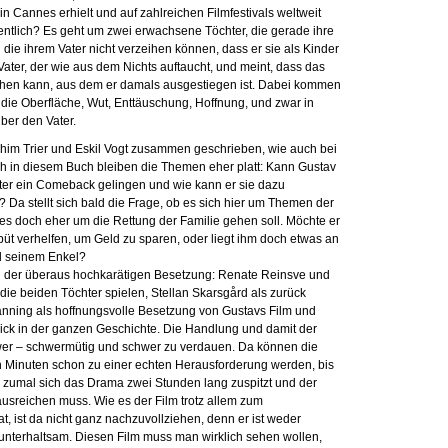
in Cannes erhielt und auf zahlreichen Filmfestivals weltweit
entlich? Es geht um zwei erwachsene Töchter, die gerade ihre
 die ihrem Vater nicht verzeihen können, dass er sie als Kinder
 Vater, der wie aus dem Nichts auftaucht, und meint, dass das
ehen kann, aus dem er damals ausgestiegen ist. Dabei kommen
ie Oberfläche, Wut, Enttäuschung, Hoffnung, und zwar in
ber den Vater.
im Trier und Eskil Vogt zusammen geschrieben, wie auch bei
h in diesem Buch bleiben die Themen eher platt: Kann Gustav
er ein Comeback gelingen und wie kann er sie dazu
 Da stellt sich bald die Frage, ob es sich hier um Themen der
 es doch eher um die Rettung der Familie gehen soll. Möchte er
üt verhelfen, um Geld zu sparen, oder liegt ihm doch etwas an
d seinem Enkel?
n der überaus hochkarätigen Besetzung: Renate Reinsve und
e die beiden Töchter spielen, Stellan Skarsgård als zurück
Fanning als hoffnungsvolle Besetzung von Gustavs Film und
lick in der ganzen Geschichte. Die Handlung und damit der
wer – schwermütig und schwer zu verdauen. Da können die
 Minuten schon zu einer echten Herausforderung werden, bis
 zumal sich das Drama zwei Stunden lang zuspitzt und der
 ausreichen muss. Wie es der Film trotz allem zum
hat, ist da nicht ganz nachzuvollziehen, denn er ist weder
nterhaltsam. Diesen Film muss man wirklich sehen wollen,