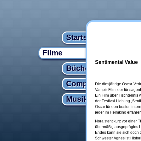
Startseite
Filme
Sentimental Value
Bücher
Computer
Die diesjährige Oscar-Verl
Vampir-Film, der für sagen
Ein Film über Tischtennis 
Musik
der Festival-Liebling „Sen
Oscar für den besten intern
jeder im Heimkino erfahren
Nora steht kurz vor einer 
übermäßig ausgeprägtes Lam
Endes kann sie sich doch d
Schwester Agnes ist Histori