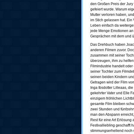
den Großen Preis der Jury 
gefeiert wurde. Warum eig
Mutter verloren haben, und
im Stich gelassen hat. Ein
Leben einfach da weiterg
jede Menge Emotionen an d
Gesprächen mit dem und ü
Das Drehbuch haben Joach
anderen Filmen zuvor. Doc
zusammen mit seiner Tocht
überzeugen, ihm zu helfen?
Filmindustrie handelt oder
seiner Tochter zum Filmdeb
seinen beiden Kindern un
Getragen wird der Film vo
Inga Ibsdotter Lilleaas, di
gekehrter Vater und Elle 
einzigem fröhlichen Lichtb
gesamte Film bleiben sch
zwei Stunden und fünfzehn
man den Abspann erreicht,
Rest für eine Art Erlösung
Festivalliebling geschafft 
stimmungserhellend noch u