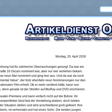
Montag, 20. April 2026
eihung hat für zahlreiche Überraschungen gesorgt. Da war ein
hafte 16 Oscars nominiert war, aber nur vier verliehen bekam.
war neun Mal nominiert und ging leer aus. Und da war da noch
timental Value“, der trotz ebenfalls neun Nominierungen nur den
ationalen Film erhielt. Ob er mehr verdient hätte, kann nun
, denn gerade ist der Streifen auf BluRay und DVD erschienen.
Theater-Premiere und kann einfach nicht auf die Bühne. Ihr
penfieber lässt fast die Vorstellung platzen, doch letzten
er Situation stellen und wird anschließend groß gefeiert. Ihre
kerin, ist verheiratet und hat einen Sohn. Die beiden jungen