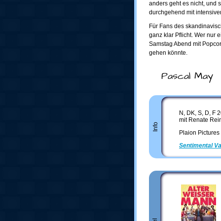
anders geht es nicht, und 
durchgehend mit intensive
Für Fans des skandinavisch
ganz klar Pflicht. Wer nur 
Samstag Abend mit Popcorn
gehen könnte.
Pascal May
N, DK, S, D, F 
mit Renate Rein
Info
Plaion Pictures
Sentimental Va