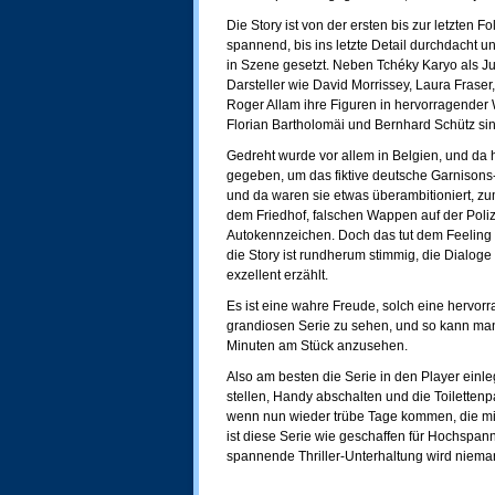
Die Story ist von der ersten bis zur letzten
spannend, bis ins letzte Detail durchdacht
in Szene gesetzt. Neben Tchéky Karyo als Ju
Darsteller wie David Morrissey, Laura Frase
Roger Allam ihre Figuren in hervorragender
Florian Bartholomäi und Bernhard Schütz sind
Gedreht wurde vor allem in Belgien, und da 
gegeben, um das fiktive deutsche Garnisons
und da waren sie etwas überambitioniert, zu
dem Friedhof, falschen Wappen auf der Poliz
Autokennzeichen. Doch das tut dem Feeling 
die Story ist rundherum stimmig, die Dialog
exzellent erzählt.
Es ist eine wahre Freude, solch eine hervor
grandiosen Serie zu sehen, und so kann man 
Minuten am Stück anzusehen.
Also am besten die Serie in den Player einl
stellen, Handy abschalten und die Toiletten
wenn nun wieder trübe Tage kommen, die mit 
ist diese Serie wie geschaffen für Hochsp
spannende Thriller-Unterhaltung wird niem