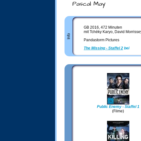
Pascal May
GB 2016, 472 Minuten
mit Tchéky Karyo, David Morrisse
Info
Pandastorm Pictures
The Missing - Staffel 2
bei
Amaz
Public Enemy - Staffel 1
(Filme)