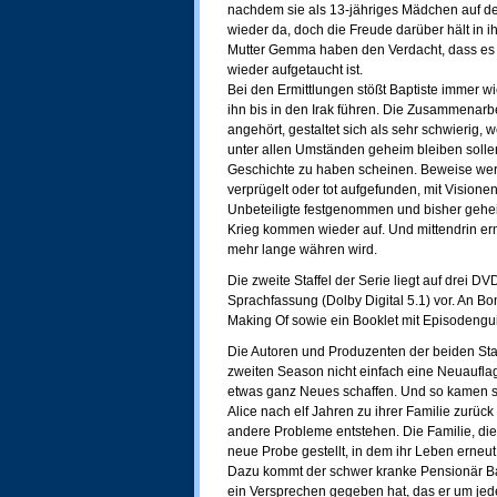
nachdem sie als 13-jähriges Mädchen auf de
wieder da, doch die Freude darüber hält in ih
Mutter Gemma haben den Verdacht, dass es n
wieder aufgetaucht ist.
Bei den Ermittlungen stößt Baptiste immer w
ihn bis in den Irak führen. Die Zusammenarbei
angehört, gestaltet sich als sehr schwierig, 
unter allen Umständen geheim bleiben solle
Geschichte zu haben scheinen. Beweise we
verprügelt oder tot aufgefunden, mit Vision
Unbeteiligte festgenommen und bisher geh
Krieg kommen wieder auf. Und mittendrin ermi
mehr lange währen wird.
Die zweite Staffel der Serie liegt auf drei 
Sprachfassung (Dolby Digital 5.1) vor. An Bo
Making Of sowie ein Booklet mit Episodengu
Die Autoren und Produzenten der beiden Staff
zweiten Season nicht einfach eine Neuauflag
etwas ganz Neues schaffen. Und so kamen sie
Alice nach elf Jahren zu ihrer Familie zurück
andere Probleme entstehen. Die Familie, die 
neue Probe gestellt, in dem ihr Leben erneut
Dazu kommt der schwer kranke Pensionär Bap
ein Versprechen gegeben hat, das er um jed