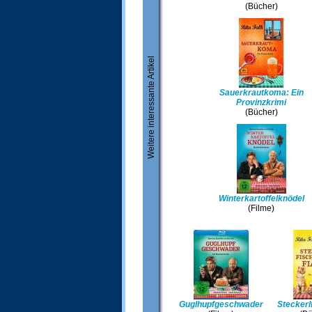
(Bücher)
Weitere interessante Artikel
Sauerkrautkoma: Ein
Provinzkrimi
(Bücher)
Winterkartoffelknödel
(Filme)
Guglhupfgeschwader
Steckerl