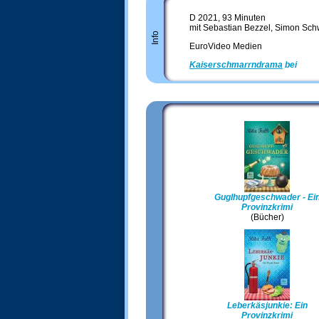
D 2021, 93 Minuten
mit Sebastian Bezzel, Simon Schwa
Info
EuroVideo Medien
Kaiserschmarrndrama
bei
Ama
Guglhupfgeschwader - Ei
Provinzkrimi
(Bücher)
Leberkäsjunkie: Ein
Provinzkrimi