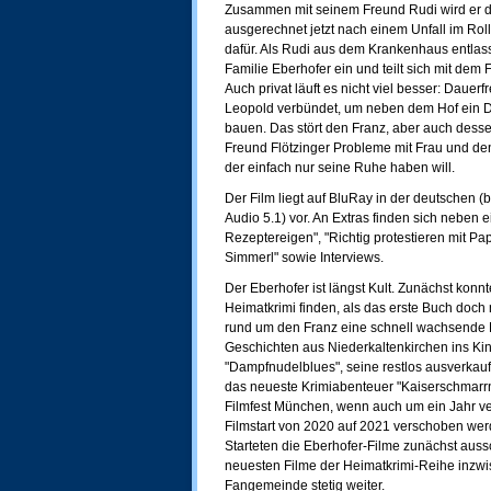
Zusammen mit seinem Freund Rudi wird er den
ausgerechnet jetzt nach einem Unfall im Roll
dafür. Als Rudi aus dem Krankenhaus entlasse
Familie Eberhofer ein und teilt sich mit dem 
Auch privat läuft es nicht viel besser: Dauerf
Leopold verbündet, um neben dem Hof ein 
bauen. Das stört den Franz, aber auch dessen
Freund Flötzinger Probleme mit Frau und den
der einfach nur seine Ruhe haben will.
Der Film liegt auf BluRay in der deutschen
Audio 5.1) vor. An Extras finden sich neben 
Rezeptereigen", "Richtig protestieren mit P
Simmerl" sowie Interviews.
Der Eberhofer ist längst Kult. Zunächst konnt
Heimatkrimi finden, als das erste Buch doch
rund um den Franz eine schnell wachsende 
Geschichten aus Niederkaltenkirchen ins Kino
"Dampfnudelblues", seine restlos ausverkau
das neueste Krimiabenteuer "Kaiserschmarrn
Filmfest München, wenn auch um ein Jahr ve
Filmstart von 2020 auf 2021 verschoben wer
Starteten die Eberhofer-Filme zunächst auss
neuesten Filme der Heimatkrimi-Reihe inzwi
Fangemeinde stetig weiter.