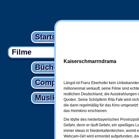
Startseite
Filme
Kaiserschmarrndrama
Bücher
Computer
Längst ist Franz Eberhofer kein Unbekannter
millionenmal verkauft, seine Filme sind ech
restlichen Deutschland, die Ausstrahlungen
Musik
Quoten. Seine Schöpferin Rita Falk wird nic
die dann regelmäßig für das Kino umgesetzt w
das Heimkino erschienen.
Die Idylle des niederbayerischen Provinzpoli
Gefahr, denn er läuft Gefahr, ein spießiges
immer etwas in Niederkaltenkirchen, womit 
Webcam-Girl wird ermordet aufgefunden, doch