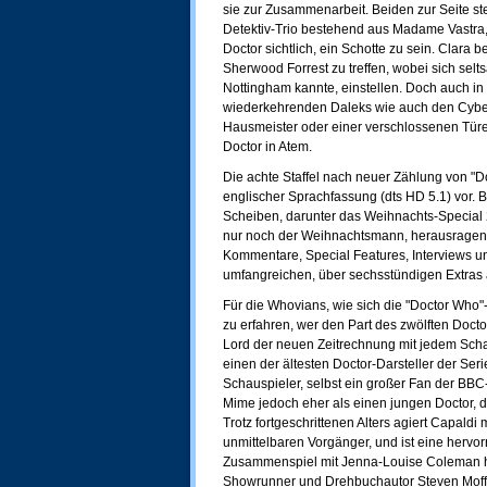
sie zur Zusammenarbeit. Beiden zur Seite ste
Detektiv-Trio bestehend aus Madame Vastra,
Doctor sichtlich, ein Schotte zu sein. Clara
Sherwood Forrest zu treffen, wobei sich sel
Nottingham kannte, einstellen. Doch auch in
wiederkehrenden Daleks wie auch den Cybe
Hausmeister oder einer verschlossenen Türe,
Doctor in Atem.
Die achte Staffel nach neuer Zählung von "D
englischer Sprachfassung (dts HD 5.1) vor. Bo
Scheiben, darunter das Weihnachts-Special 2
nur noch der Weihnachtsmann, herausragend 
Kommentare, Special Features, Interviews u
umfangreichen, über sechsstündigen Extras 
Für die Whovians, wie sich die "Doctor Who
zu erfahren, wer den Part des zwölften Do
Lord der neuen Zeitrechnung mit jedem Schau
einen der ältesten Doctor-Darsteller der Ser
Schauspieler, selbst ein großer Fan der BBC-
Mime jedoch eher als einen jungen Doctor, da
Trotz fortgeschrittenen Alters agiert Capaldi
unmittelbaren Vorgänger, und ist eine hervo
Zusammenspiel mit Jenna-Louise Coleman ha
Showrunner und Drehbuchautor Steven Moffa