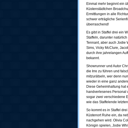
Einmal mehr beginnt ein üb
Küstenstädtchen Broadchur
Ermittlungen in alle Rich
schwer erträgliche Serienfi
überraschend!
Es gibt in Staffel drei ein
Staffeln, darunter natürlic
Tennant, aber auch Jodie W
Sims, Vicky McClure, Jaco
durch ihre jahrelangen Auf
bekannt.
Showrunner und Autor Chri
die Irre zu führen und fals
mitzurätseln, wer denn nun
wieder in eine ganz ander
Diese Geheimhaltung hat e
handverlesenes Personal wu
sogar zwei verschiedene En
wie das Staffelende letzte
So kommt es in Staffel drei
Küstenort Ruhe ein, da ne
nachgehen wird. Olivia Colm
Königin spielen, Jodie Whi