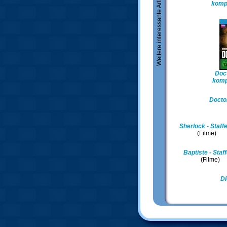
Weitere interessante Artikel
kompl
Doct
kompl
Docto
Sherlock - Staffe
(Filme)
Baptiste - Staff
(Filme)
Di