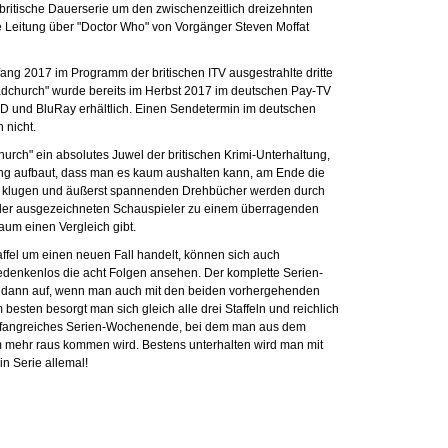
 britische Dauerserie um den zwischenzeitlich dreizehnten
ve Leitung über "Doctor Who" von Vorgänger Steven Moffat
ang 2017 im Programm der britischen ITV ausgestrahlte dritte
oadchurch" wurde bereits im Herbst 2017 im deutschen Pay-TV
DVD und BluRay erhältlich. Einen Sendetermin im deutschen
 nicht.
hurch" ein absolutes Juwel der britischen Krimi-Unterhaltung,
g aufbaut, dass man es kaum aushalten kann, am Ende die
ie klugen und äußerst spannenden Drehbücher werden durch
der ausgezeichneten Schauspieler zu einem überragenden
aum einen Vergleich gibt.
taffel um einen neuen Fall handelt, können sich auch
denkenlos die acht Folgen ansehen. Der komplette Serien-
 dann auf, wenn man auch mit den beiden vorhergehenden
am besten besorgt man sich gleich alle drei Staffeln und reichlich
mfangreiches Serien-Wochenende, bei dem man aus dem
 mehr raus kommen wird. Bestens unterhalten wird man mit
in Serie allemal!