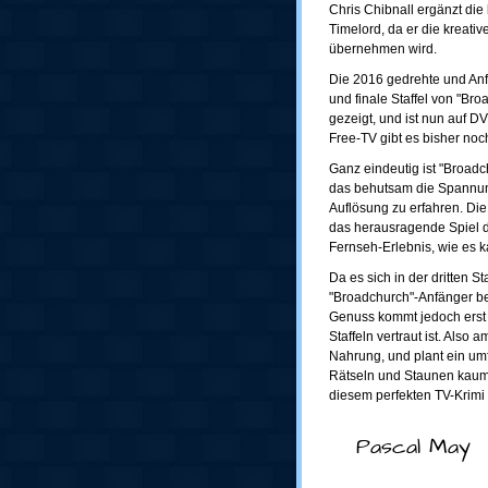
Chris Chibnall ergänzt die
Timelord, da er die kreati
übernehmen wird.
Die 2016 gedrehte und Anf
und finale Staffel von "Br
gezeigt, und ist nun auf 
Free-TV gibt es bisher noch
Ganz eindeutig ist "Broadc
das behutsam die Spannun
Auflösung zu erfahren. D
das herausragende Spiel 
Fernseh-Erlebnis, wie es k
Da es sich in der dritten S
"Broadchurch"-Anfänger be
Genuss kommt jedoch erst
Staffeln vertraut ist. Also 
Nahrung, und plant ein u
Rätseln und Staunen kaum
diesem perfekten TV-Krimi 
Pascal May