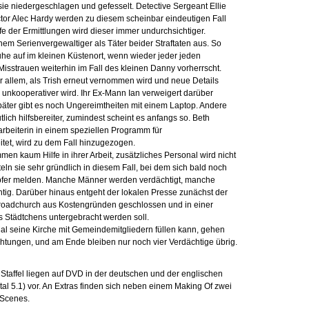
sie niedergeschlagen und gefesselt. Detective Sergeant Ellie
ctor Alec Hardy werden zu diesem scheinbar eindeutigen Fall
e der Ermittlungen wird dieser immer undurchsichtiger.
em Serienvergewaltiger als Täter beider Straftaten aus. So
he auf im kleinen Küstenort, wenn wieder jeder jeden
Misstrauen weiterhin im Fall des kleinen Danny vorherrscht.
r allem, als Trish erneut vernommen wird und neue Details
 unkooperativer wird. Ihr Ex-Mann Ian verweigert darüber
äter gibt es noch Ungereimtheiten mit einem Laptop. Andere
lich hilfsbereiter, zumindest scheint es anfangs so. Beth
larbeiterin in einem speziellen Programm für
tet, wird zu dem Fall hinzugezogen.
men kaum Hilfe in ihrer Arbeit, zusätzliches Personal wird nicht
ln sie sehr gründlich in diesem Fall, bei dem sich bald noch
pfer melden. Manche Männer werden verdächtigt, manche
htig. Darüber hinaus entgeht der lokalen Presse zunächst der
 Broadchurch aus Kostengründen geschlossen und in einer
s Städtchens untergebracht werden soll.
Mal seine Kirche mit Gemeindemitgliedern füllen kann, gehen
ichtungen, und am Ende bleiben nur noch vier Verdächtige übrig.
n Staffel liegen auf DVD in der deutschen und der englischen
al 5.1) vor. An Extras finden sich neben einem Making Of zwei
 Scenes.