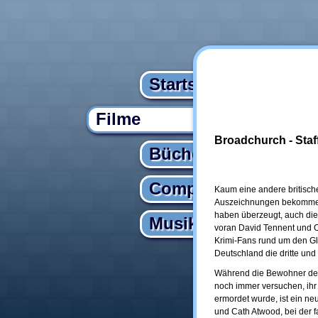
Startseite
Filme
Broadchurch - Staff
Bücher
Computer
Kaum eine andere britische
Auszeichnungen bekommen 
haben überzeugt, auch die
Musik
voran David Tennent und O
Krimi-Fans rund um den Gl
Deutschland die dritte und
Während die Bewohner des
noch immer versuchen, ihr 
ermordet wurde, ist ein ne
und Cath Atwood, bei der 