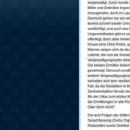
vergewaltigt. Zuvor wurde 
Miller und Detective Inspe
hinzugerufen, doch im Lauf
Dennoch gehen sie von ein
kommt schnell wieder Unru
verdächtigt, und auch das 
Ungereimtheiten gibt es vo
offenlegt, dann aber immer
hinaus eine DNA-Probe, sp
Männer zeigen sich da deut
Latimer, die nun als Sozia
Vergewaltigungsopfer arbei
Die beiden Ermittler bekom
genehmigt. Dennoch ermitte
weitere Vergewaltigungso
verhalten sich sehr verdäc
Fall, da die Redaktion in
Zentralredaktion fernab de
Bis der Vikar zum letzten 
die Ermittlungen in alle R
Oder doch nicht?
Die acht Folgen der dritte
Sprachfassung (Dolby Digit
Featurettes sowie Deleted