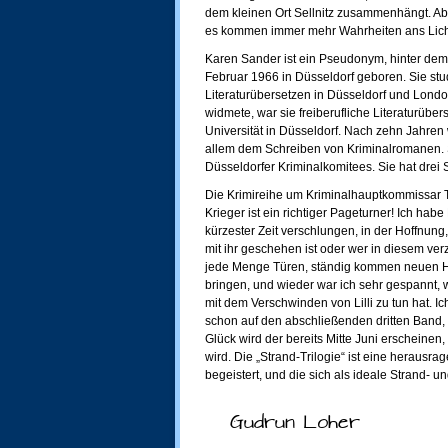
dem kleinen Ort Sellnitz zusammenhängt. Aber
es kommen immer mehr Wahrheiten ans Licht
Karen Sander ist ein Pseudonym, hinter dem
Februar 1966 in Düsseldorf geboren. Sie stu
Literaturübersetzen in Düsseldorf und Lond
widmete, war sie freiberufliche Literaturübe
Universität in Düsseldorf. Nach zehn Jahren
allem dem Schreiben von Kriminalromanen. S
Düsseldorfer Kriminalkomitees. Sie hat drei S
Die Krimireihe um Kriminalhauptkommissar 
Krieger ist ein richtiger Pageturner! Ich hab
kürzester Zeit verschlungen, in der Hoffnung,
mit ihr geschehen ist oder wer in diesem verzw
jede Menge Türen, ständig kommen neuen H
bringen, und wieder war ich sehr gespannt,
mit dem Verschwinden von Lilli zu tun hat. Ic
schon auf den abschließenden dritten Band, u
Glück wird der bereits Mitte Juni erscheinen,
wird. Die „Strand-Trilogie“ ist eine herausra
begeistert, und die sich als ideale Strand- u
Gudrun Loher