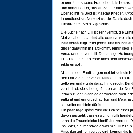
einem Jahr ist seine Frau, ebenfalls Polizi
und daher hofft er, dass in Sellnitz alles etwa
Ebenso mit im Boot ist Mascha Krieger, Kryp
Innendienst strafversetzt wurde. Da sie doch 
Einsatz nach Sellnitz geschickt.
Die Suche nach Lilli ist sehr verflixt, die E
Motive, aber auch sind alle genervt, weil sie 
Bald verdächtigt jeder jeden, und als Ben a
dieser daraufhin in Haft kommt, bringt dies
Verschwinden von Lilli. Der einzige Hoffnun
Lillis Freundin Fabienne nach dem Verschwi
erklären soll.
Mitten in den Ermittlungen meldet sich ein 
den Fall von einer verschwunden Frau aufklär
geflohen und wurde daraufhin gesucht. Bei 
von Lilli, ob sie schon gefunden wurde. Der F
jedoch zu den Akten gelegt werden, weil jede
entführt und ermordet hat. Tom und Mascha 
sie weiter ermitteln dürfen.
Ein paar Tage später wird die Leiche einer
davon ausgeht, dass es sich um Lilli handelt
kann die Frauenleiche identifiziert werden
ins Spiel, die irgendwie etwas mit Lilli zu t
Anschlag auf Tom verübt wird, können die Erm