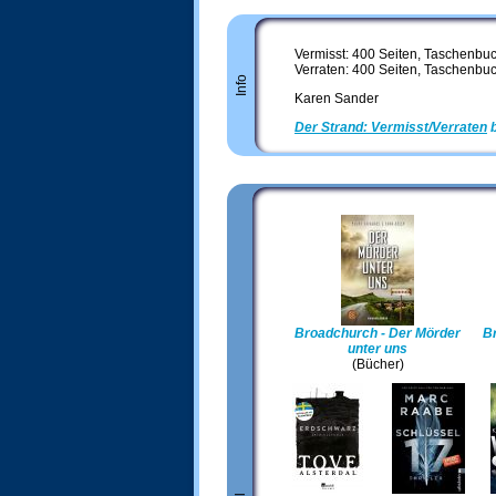
Vermisst: 400 Seiten, Taschenbuc
Verraten: 400 Seiten, Taschenbuc
Info
Karen Sander
Der Strand: Vermisst/Verraten
b
Broadchurch - Der Mörder
Br
unter uns
(Bücher)