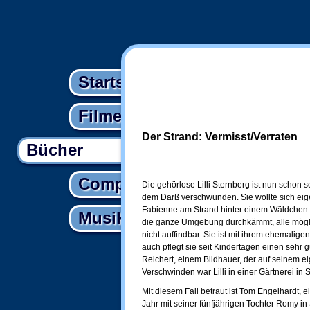
Startseite
Filme
Der Strand: Vermisst/Verraten
Bücher
Computer
Die gehörlose Lilli Sternberg ist nun schon se
dem Darß verschwunden. Sie wollte sich eige
Fabienne am Strand hinter einem Wäldchen tr
Musik
die ganze Umgebung durchkämmt, alle möglich
nicht auffindbar. Sie ist mit ihrem ehemali
auch pflegt sie seit Kindertagen einen sehr 
Reichert, einem Bildhauer, der auf seinem ei
Verschwinden war Lilli in einer Gärtnerei in Se
Mit diesem Fall betraut ist Tom Engelhardt, 
Jahr mit seiner fünfjährigen Tochter Romy in 