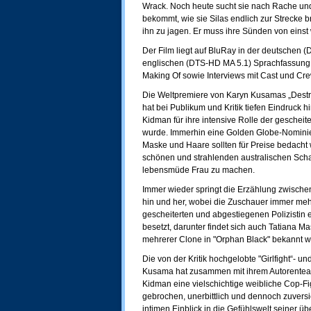
Wrack. Noch heute sucht sie nach Rache und 
bekommt, wie sie Silas endlich zur Strecke b
ihn zu jagen. Er muss ihre Sünden von einst
Der Film liegt auf BluRay in der deutschen 
englischen (DTS-HD MA 5.1) Sprachfassung vor
Making Of sowie Interviews mit Cast und Cre
Die Weltpremiere von Karyn Kusamas „Destroy
hat bei Publikum und Kritik tiefen Eindruck hi
Kidman für ihre intensive Rolle der gescheite
wurde. Immerhin eine Golden Globe-Nomini
Maske und Haare sollten für Preise bedacht 
schönen und strahlenden australischen Sch
lebensmüde Frau zu machen.
Immer wieder springt die Erzählung zwische
hin und her, wobei die Zuschauer immer meh
gescheiterten und abgestiegenen Polizistin 
besetzt, darunter findet sich auch Tatiana Mas
mehrerer Clone in "Orphan Black" bekannt w
Die von der Kritik hochgelobte "Girlfight“- u
Kusama hat zusammen mit ihrem Autorenteam
Kidman eine vielschichtige weibliche Cop-Fig
gebrochen, unerbittlich und dennoch zuversich
intimen Einblick in die Gefühlswelt seiner ü