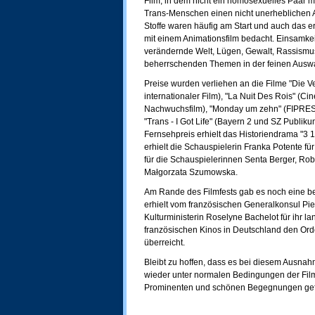
Film, in dem nicht ein homosexuelles Paar m
Trans-Menschen einen nicht unerheblichen An
Stoffe waren häufig am Start und auch da
mit einem Animationsfilm bedacht. Einsamkeit
verändernde Welt, Lügen, Gewalt, Rassismus 
beherrschenden Themen in der feinen Auswa
Preise wurden verliehen an die Filme "Die 
internationaler Film), "La Nuit Des Rois" (Ci
Nachwuchsfilm), "Monday um zehn" (FIPRES
"Trans - I Got Life" (Bayern 2 und SZ Publi
Fernsehpreis erhielt das Historiendrama "3 
erhielt die Schauspielerin Franka Potente fü
für die Schauspielerinnen Senta Berger, Rob
Małgorzata Szumowska.
Am Rande des Filmfests gab es noch eine bes
erhielt vom französischen Generalkonsul Pi
Kulturministerin Roselyne Bachelot für ihr 
französischen Kinos in Deutschland den Orden
überreicht.
Bleibt zu hoffen, dass es bei diesem Ausna
wieder unter normalen Bedingungen der Film
Prominenten und schönen Begegnungen gefe