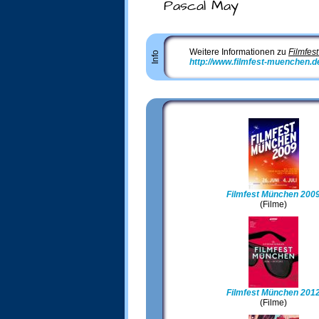
Pascal May
Weitere Informationen zu
Filmfes
Info
http://www.filmfest-muenchen.d
Filmfest München 200
(Filme)
Filmfest München 201
(Filme)