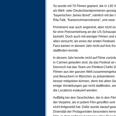
So wurde mit 70 Filmen geplant, die in 130
als Welt- oder Deutschlandpremieren gezeigt
"bayerischen James Bond", nämlich mit der 
Rita Falk, "Kaiserschmarrndrama", und zwar 
Prominenz war auch angereist, aber nicht so
für eine Preisverleihung an die US-Schausp
bemüht. Doch auch mit weniger Filmen und 
alles versucht, als eines der ersten Festiva
Fans kamen in diesem Jahr nicht auf ihre K
stattfinden konnte.
In diesem Jahr konnte nicht auf Filme zurück
in Cannes gelaufen sind, da das Festival an 
Dennoch hat das Team um Filmfest-Chefin D
Filmen aus der ganzen Welt zusammengetra
und Besuchern in München zu präsentieren. 
besser mitspielen können, denn bei allen G
einige Vorstellungen gar nicht stattfinden,
die Locations evakuiert werden.
Auffällig bei den Geschichten, die in den Fi
der Vorjahre, als in jedem Film gesoffen un
nicht fortgesetzt hat. Dafür wurde darauf gea
Diversität der Protagonisten besonders he