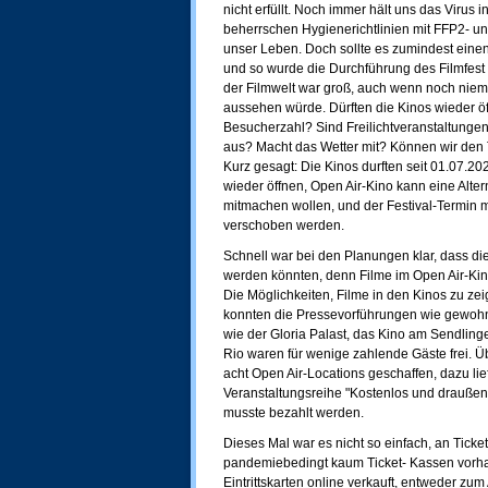
nicht erfüllt. Noch immer hält uns das Virus 
beherrschen Hygienerichtlinien mit FFP2- 
unser Leben. Doch sollte es zumindest einen
und so wurde die Durchführung des Filmfes
der Filmwelt war groß, auch wenn noch nie
aussehen würde. Dürften die Kinos wieder öff
Besucherzahl? Sind Freilichtveranstaltungen 
aus? Macht das Wetter mit? Können wir den
Kurz gesagt: Die Kinos durften seit 01.07.20
wieder öffnen, Open Air-Kino kann eine Altern
mitmachen wollen, und der Festival-Termin 
verschoben werden.
Schnell war bei den Planungen klar, dass die
werden könnten, denn Filme im Open Air-Kin
Die Möglichkeiten, Filme in den Kinos zu zei
konnten die Pressevorführungen wie gewohnt 
wie der Gloria Palast, das Kino am Sendlinge
Rio waren für wenige zahlende Gäste frei. Ü
acht Open Air-Locations geschaffen, dazu lie
Veranstaltungsreihe "Kostenlos und draußen"
musste bezahlt werden.
Dieses Mal war es nicht so einfach, an Ticke
pandemiebedingt kaum Ticket- Kassen vorha
Eintrittskarten online verkauft, entweder z