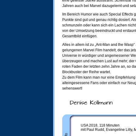
eine gewisse Stärke ausstrahlt. Scheinbar h
Jahren auch bei Marvel dazugelernt und setz
Im Bereich Humor wie auch Special Effects gi
Punkte sind gut und genau richtig dosiert. 
schmunzeln oder kann sich ein Lachen nicht
von der Umsetzung beeindruckt und erstaunt is
Gesamtbild einfügen.
Alles in allem ist zu „Ant-Man and the Wasp“
gelungenen Marvel Film handelt, der das je
Universe in würdiger und angemessener Weise
überzeugen und machen Lust auf mehr; der C
roten Faden der letzten zehn Jahre an, so 
Blockbuster der Reihe wartet.
Zu dem Film kann man nur eine Empfehlung a
alteingesessene Fans oder einfach nur Neugi
sehenswert!
Denise Kollmann
USA 2018, 118 Minuten
mit Paul Rudd, Evangeline Lilly,