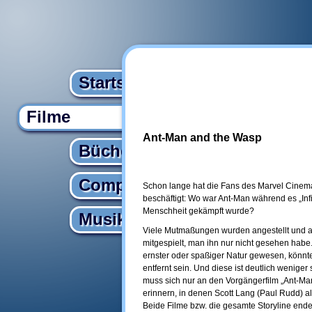
Startseite
Filme
Ant-Man and the Wasp
Bücher
Computer
Schon lange hat die Fans des Marvel Cinem
beschäftigt: Wo war Ant-Man während es „Inf
Menschheit gekämpft wurde?
Musik
Viele Mutmaßungen wurden angestellt und au
mitgespielt, man ihn nur nicht gesehen habe
ernster oder spaßiger Natur gewesen, könnte
entfernt sein. Und diese ist deutlich wenig
muss sich nur an den Vorgängerfilm „Ant-Man
erinnern, in denen Scott Lang (Paul Rudd) a
Beide Filme bzw. die gesamte Storyline endete