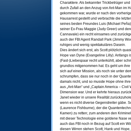
Charaktere. Als bekannter Trickbetrüger und 
durch Zufall an den Anzug von Ant-Man im 
gekommen war, wurde er nach den vorherige
Hausarrest gestellt und verbrachte die letzt
seines besten Freundes Luis (Michael Peña),
seiner Ex-Frau Maggie (Judy Greer) und de
Cannavale) ein recht einsames und zurückg
auch der FBI Agent Randall Park (Jimmy Woo
ruhiges und wenig spektakuläres Dasein.
Dies ändert sich erst, als Scott plötzlich qua
Hope van Dyne (Evangeline Lilly). Anfangs i
(Fast-)Liebespaar recht unterkühlt, aber schne
grundlos mitgenommen hat. Es geht um ihre M
sich auf einer Mission, als noch sie unter 
schrumpfen, dass sie nur noch in der Quant
damals nicht, und so musste Hope ohne ihre
aus „Ant-Man“ und „Captain America – Civil W
Dimension war. Und er kehrte hieraus zurü
Janet wieder in unsere Realität zurückzuhol
wenn es nicht diverse Gegenstreiter gäbe. So
(Laurence Fishburne), der die Quantentechn
Kamen) zu retten; zum anderen den Kriminel
mit dieser Technologie eine goldene Nase v
auch das FBI noch in Bezug auf Scott ein Wö
diesen Wirren stehen Scott, Hank und Hope,