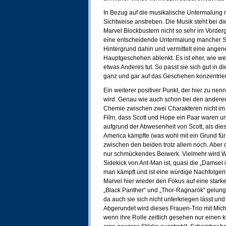
In Bezug auf die musikalische Untermalung
Sichtweise anstreben. Die Musik steht bei 
Marvel Blockbustern nicht so sehr im Vorde
eine entscheidende Untermalung mancher Szen
Hintergrund dahin und vermittelt eine ange
Hauptgeschehen ablenkt. Es ist eher, wie w
etwas Anderes tut. So passt sie sich gut in d
ganz und gar auf das Geschehen konzentrie
Ein weiterer positiver Punkt, der hier zu nenn
wird. Genau wie auch schon bei den anderen
Chemie zwischen zwei Charakteren nicht im
Film, dass Scott und Hope ein Paar waren un
aufgrund der Abwesenheit von Scott, als die
America kämpfte (was wohl mit ein Grund für 
zwischen den beiden trotz allem noch. Aber
nur schmückendes Beiwerk. Vielmehr wird We
Sidekick von Ant-Man ist, quasi die „Damsel i
man kämpft und ist eine würdige Nachfolgerin
Marvel hier wieder den Fokus auf eine starke
„Black Panther“ und „Thor-Ragnarök“ gelunge
da auch sie sich nicht unterkriegen lässt und 
Abgerundet wird dieses Frauen-Trio mit Miche
wenn ihre Rolle zeitlich gesehen nur einen k