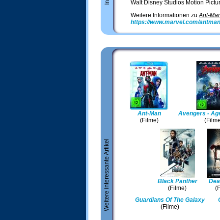
Info
Walt Disney Studios Motion Pict
Weitere Informationen zu
Ant-Ma
https://www.marvel.com/antma
Ant-Man
Avengers - Age
(Filme)
(Film
Weitere interessante Artikel
Black Panther
Dea
(Filme)
(
Guardians Of The Galaxy
(Filme)