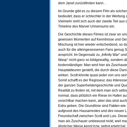
dem Janet zurückfinden kann…
Im Grunde gibt es zu diesem Film als solche
bedeutet, dass er schlechter in der Wertung
Vielmehr reiht sich auch der zweite Teil aus
Timeline des Marvel Universums ein.
Die Geschichte dieses Filmes ist zwar an und 
gewissen Momenten auf Kenntnisse und Ges
Mischung ist hier wieder entscheidend, so d
auch für die alteingesessenen Fans genug St
anspricht. Im Gegensatz zu „Infinity War“ un
Wasp“ nicht ganz so bildgewaltig, sondern ä
bodenständiger. Man wird hier als Zuschauer 
Hauptakteuren gestellt, die durch diese Dars
wirken. Scott könnte quasi jeder von uns sei
Somit schafft es der Regisseur, das Interess
der ganzen Superheldengeschichte und Qua
Realität zu finden ist, mit dem man sich selbst
normal, dass plötzlich ein Riese im Hafen a
unsichtbar machen kann, aber das sind auch
Extra geben. Die Grundlinie sind Fakten wie 
aufgrund des Hausarrestes und des neuen L
Freundschaft zwischen Scott und Luis. Dies
man als Zuschauer unbewusst nickt, weil ma
ähnlicher Weise kennt bzw. selbst erlebt hat.